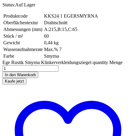
Status:
Auf Lager
Produktcode
KKS24 1 EGE
RSMYRNA
Oberflächentextur
Drahtschnitt
Abmessungen (mm)
A:215,B:15,C:65
Stück / m²
60
Gewicht
0,44 kg
Wasseraufnahmerate
Max.% 7
Farbe
Smyrna
Ege Rustik Smyrna Klinkerverkleidungsziegel quantity
Menge
In den Warenkorb
Kaufe jetzt