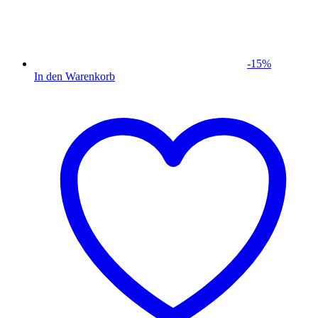
-
15
%
In den Warenkorb