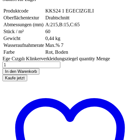
Produktcode
KKS24 1 EGECIZGILI
Oberflächentextur
Drahtschnitt
Abmessungen (mm)
A:215,B:15,C:65
Stück / m²
60
Gewicht
0,44 kg
Wasseraufnahmerate
Max.% 7
Farbe
Rot, Boden
Ege Cızgılı Klinkerverkleidungsziegel quantity
Menge
In den Warenkorb
Kaufe jetzt