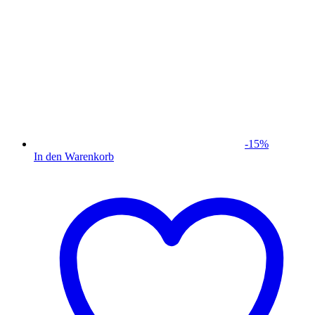
-
15
%
In den Warenkorb