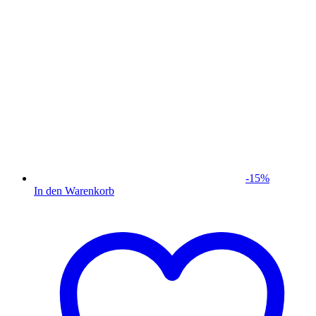
-
15
%
In den Warenkorb